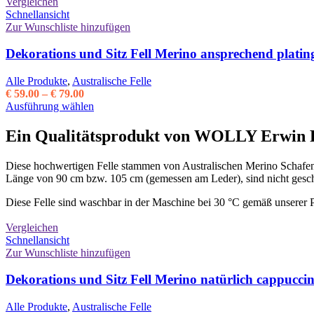
Vergleichen
der
Schnellansicht
Produktseite
Zur Wunschliste hinzufügen
gewählt
werden
Dekorations und Sitz Fell Merino ansprechend platin
Alle Produkte
,
Australische Felle
Preisspanne:
€
59.00
–
€
79.00
€ 59.00
Dieses
Ausführung wählen
bis
Produkt
€ 79.00
weist
Ein Qualitätsprodukt von WOLLY Erwin F
mehrere
Varianten
Diese hochwertigen Felle stammen von Australischen Merino Schafen 
auf.
Länge von 90 cm bzw. 105 cm (gemessen am Leder), sind nicht gescho
Die
Optionen
Diese Felle sind waschbar in der Maschine bei 30 °C gemäß unserer P
können
auf
Vergleichen
der
Schnellansicht
Produktseite
Zur Wunschliste hinzufügen
gewählt
werden
Dekorations und Sitz Fell Merino natürlich cappucci
Alle Produkte
,
Australische Felle