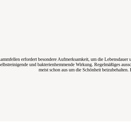
Lammfellen erfordert besondere Aufmerksamkeit, um die Lebensdauer und 
e selbstreinigende und bakterienhemmende Wirkung. Regelmäßiges ausschü
meist schon aus um die Schönheit beizubehalten. E