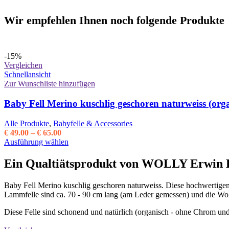
Wir empfehlen Ihnen noch folgende Produkte
-15%
Vergleichen
Schnellansicht
Zur Wunschliste hinzufügen
Baby Fell Merino kuschlig geschoren naturweiss (org
Alle Produkte
,
Babyfelle & Accessories
Preisspanne:
€
49.00
–
€
65.00
€ 49.00
Dieses
Ausführung wählen
bis
Produkt
€ 65.00
weist
Ein Qualtiätsprodukt von WOLLY Erwin F
mehrere
Varianten
Baby Fell Merino kuschlig geschoren naturweiss. Diese hochwertige
auf.
Lammfelle sind ca. 70 - 90 cm lang (am Leder gemessen) und die Wol
Die
Optionen
Diese Felle sind schonend und natürlich (organisch - ohne Chrom un
können
auf