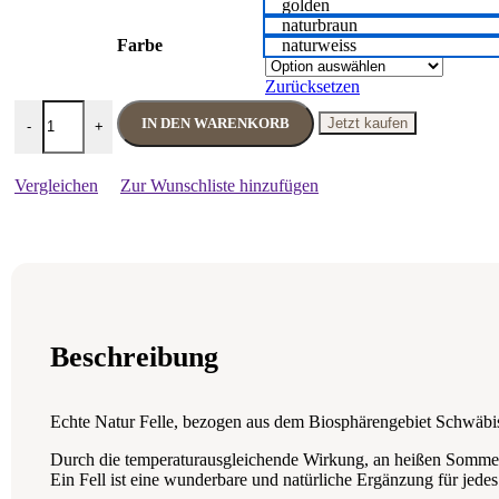
golden
naturbraun
Farbe
naturweiss
Zurücksetzen
Fußwärmer mit Kragen Merino in naturweiss, naturbraun oder gold
IN DEN WARENKORB
Jetzt kaufen
-
+
Vergleichen
Zur Wunschliste hinzufügen
Beschreibung
Echte Natur Felle, bezogen aus dem Biosphärengebiet Schwäbisc
Durch die temperaturausgleichende Wirkung, an heißen Sommer
Ein Fell ist eine wunderbare und natürliche Ergänzung für jede