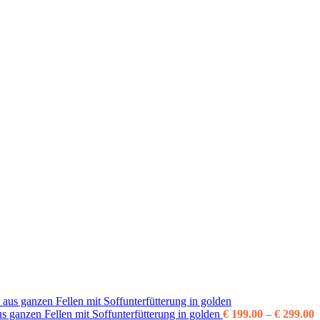
P
s ganzen Fellen mit Soffunterfütterung in golden
€
199.00
–
€
299.00