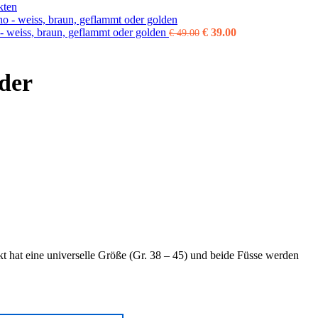
€
kten
b
Ursprünglicher
Aktueller
€
 weiss, braun, geflammt oder golden
€
39.00
€
49.00
Preis
Preis
war:
ist:
€ 49.00
€ 39.00.
der
 hat eine universelle Größe (Gr. 38 – 45) und beide Füsse werden