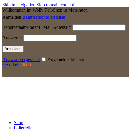
Skip to navigation
Skip to main content
Willkommen im Wolly Fell-Shop in Metzingen
Anmelden
Benutzerkonto erstellen
Erforderlich
Benutzername oder E-Mail-Adresse
*
Erforderlich
Passwort
*
Anmelden
Passwort vergessen?
Angemeldet bleiben
0
Artikel
€
0.00
Shop
Polierfelle