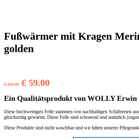
Fußwärmer mit Kragen Merino
golden
Ursprünglicher
Aktueller
€
59.00
€
64.00
Preis
Preis
Ein Qualitätsprodukt von WOLLY Erwin 
war:
ist:
Diese hochwertigen Felle stammen von nachhaltigen Schäfereien aus
€ 64.00
€ 59.00.
gleichzeitig gewärmt. Diese Felle sind schonend und natürlich (or
Diese Produkte sind nicht waschbar und wir bitten unserer Pflegeanl