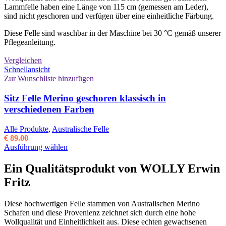
Lammfelle haben eine Länge von 115 cm (gemessen am Leder),
sind nicht geschoren und verfügen über eine einheitliche Färbung.
Diese Felle sind waschbar in der Maschine bei 30 °C gemäß unserer
Pflegeanleitung.
Vergleichen
Schnellansicht
Zur Wunschliste hinzufügen
Sitz Felle Merino geschoren klassisch in
verschiedenen Farben
Alle Produkte
,
Australische Felle
€
89.00
Dieses
Ausführung wählen
Produkt
weist
Ein Qualitätsprodukt von WOLLY Erwin
mehrere
Fritz
Varianten
auf.
Die
Diese hochwertigen Felle stammen von Australischen Merino
Optionen
Schafen und diese Provenienz zeichnet sich durch eine hohe
können
Wollqualität und Einheitlichkeit aus. Diese echten gewachsenen