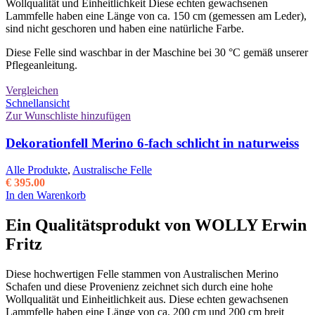
Wollqualität und Einheitlichkeit Diese echten gewachsenen
auf
Lammfelle haben eine Länge von ca. 150 cm (gemessen am Leder),
der
sind nicht geschoren und haben eine natürliche Farbe.
Produktseite
gewählt
Diese Felle sind waschbar in der Maschine bei 30 °C gemäß unserer
werden
Pflegeanleitung.
Vergleichen
Schnellansicht
Zur Wunschliste hinzufügen
Dekorationfell Merino 6-fach schlicht in naturweiss
Alle Produkte
,
Australische Felle
€
395.00
In den Warenkorb
Ein Qualitätsprodukt von WOLLY Erwin
Fritz
Diese hochwertigen Felle stammen von Australischen Merino
Schafen und diese Provenienz zeichnet sich durch eine hohe
Wollqualität und Einheitlichkeit aus. Diese echten gewachsenen
Lammfelle haben eine Länge von ca. 200 cm und 200 cm breit