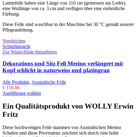
auf
Lammfelle haben eine Länge von 110 cm (gemessen am Leder),
der
eine Wollänge von ca. 3 cm und verfügen über eine einheitliche
Produktseite
Färbung.
gewählt
werden
Diese Felle sind waschbar in der Maschine bei 30 °C gemäß unserer
Pflegeanleitung.
Vergleichen
Schnellansicht
Zur Wunschliste hinzufügen
Dekorations und Sitz Fell Merino verlängert mit
Kopf schlicht in naturweiss und platingrau
Alle Produkte
,
Australische Felle
€
119.00
Dieses
Ausführung wählen
Produkt
weist
Ein Qualitätsprodukt von WOLLY Erwin
mehrere
Fritz
Varianten
auf.
Die
Diese hochwertigen Felle stammen von Australischen Merino
Optionen
Schafen und diese Provenienz zeichnet sich durch eine hohe
können