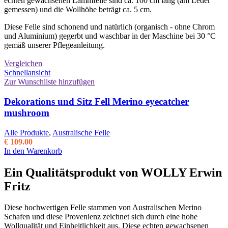
echten gewachsenen Lammfelle sind ca. 100 cm lang (am Leder
auf
gemessen) und die Wollhöhe beträgt ca. 5 cm.
der
Produktseite
Diese Felle sind schonend und natürlich (organisch - ohne Chrom
gewählt
und Aluminium) gegerbt und waschbar in der Maschine bei 30 °C
werden
gemäß unserer Pflegeanleitung.
Vergleichen
Schnellansicht
Zur Wunschliste hinzufügen
Dekorations und Sitz Fell Merino eyecatcher
mushroom
Alle Produkte
,
Australische Felle
€
109.00
In den Warenkorb
Ein Qualitätsprodukt von WOLLY Erwin
Fritz
Diese hochwertigen Felle stammen von Australischen Merino
Schafen und diese Provenienz zeichnet sich durch eine hohe
Wollqualität und Einheitlichkeit aus. Diese echten gewachsenen