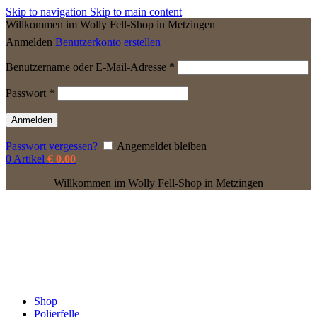
Skip to navigation
Skip to main content
Willkommen im Wolly Fell-Shop in Metzingen
Anmelden
Benutzerkonto erstellen
Erforderlich
Benutzername oder E-Mail-Adresse
*
Erforderlich
Passwort
*
Anmelden
Passwort vergessen?
Angemeldet bleiben
0
Artikel
€
0.00
Willkommen im Wolly Fell-Shop in Metzingen
Shop
Polierfelle