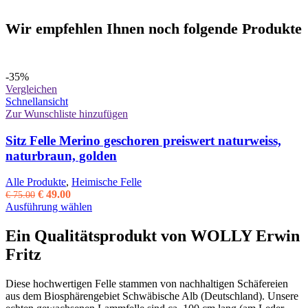
Wir empfehlen Ihnen noch folgende Produkte
-35%
Vergleichen
Schnellansicht
Zur Wunschliste hinzufügen
Sitz Felle Merino geschoren preiswert naturweiss,
naturbraun, golden
Alle Produkte
,
Heimische Felle
Ursprünglicher
Aktueller
€
49.00
€
75.00
Preis
Preis
Dieses
Ausführung wählen
war:
ist:
Produkt
€ 75.00
€ 49.00.
weist
Ein Qualitätsprodukt von WOLLY Erwin
mehrere
Fritz
Varianten
auf.
Die
Diese hochwertigen Felle stammen von nachhaltigen Schäfereien
Optionen
aus dem Biosphärengebiet Schwäbische Alb (Deutschland). Unsere
können