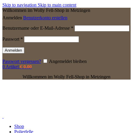
Skip to navigation
Skip to main content
Willkommen im Wolly Fell-Shop in Metzingen
Anmelden
Benutzerkonto erstellen
Erforderlich
Benutzername oder E-Mail-Adresse
*
Erforderlich
Passwort
*
Anmelden
Passwort vergessen?
Angemeldet bleiben
0
Artikel
€
0.00
Willkommen im Wolly Fell-Shop in Metzingen
Shop
Polierfelle