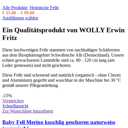
Alle Produkte
,
Heimische Felle
Preisspanne:
€
55.00
–
€
99.00
€ 55.00
Dieses
Ausführung wählen
bis
Produkt
€ 99.00
weist
Ein Qualitätsprodukt von WOLLY Erwin
mehrere
Fritz
Varianten
auf.
Die
Diese hochwertigen Felle stammen von nachhaltigen Schäfereien
Optionen
aus dem Biosphärengebiet Schwäbische Alb (Deutschland). Unsere
können
echten gewachsenen Lammfelle sind ca. 80 - 120 cm lang (am
auf
Leder gemessen) und nicht geschoren.
der
Produktseite
Diese Felle sind schonend und natürlich (organisch - ohne Chrom
gewählt
und Aluminium) gegerbt und waschbar in der Maschine bei 30 °C
werden
gemäß unserer Pflegeanleitung.
-15%
Vergleichen
Schnellansicht
Zur Wunschliste hinzufügen
Baby Fell Merino kuschlig geschoren naturweiss