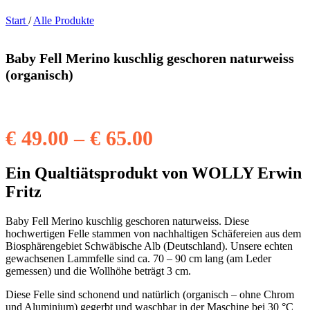
Start
/
Alle Produkte
Baby Fell Merino kuschlig geschoren naturweiss
(organisch)
Preisspanne:
€
49.00
–
€
65.00
€ 49.00
Ein Qualtiätsprodukt von WOLLY Erwin
bis
Fritz
€ 65.00
Baby Fell Merino kuschlig geschoren naturweiss. Diese
hochwertigen Felle stammen von nachhaltigen Schäfereien aus dem
Biosphärengebiet Schwäbische Alb (Deutschland). Unsere echten
gewachsenen Lammfelle sind ca. 70 – 90 cm lang (am Leder
gemessen) und die Wollhöhe beträgt 3 cm.
Diese Felle sind schonend und natürlich (organisch – ohne Chrom
und Aluminium) gegerbt und waschbar in der Maschine bei 30 °C