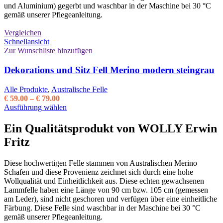
gewählt
und Aluminium) gegerbt und waschbar in der Maschine bei 30 °C
werden
gemäß unserer Pflegeanleitung.
Vergleichen
Schnellansicht
Zur Wunschliste hinzufügen
Dekorations und Sitz Fell Merino modern steingrau
Alle Produkte
,
Australische Felle
Preisspanne:
€
59.00
–
€
79.00
€ 59.00
Dieses
Ausführung wählen
bis
Produkt
€ 79.00
weist
Ein Qualitätsprodukt von WOLLY Erwin
mehrere
Fritz
Varianten
auf.
Die
Diese hochwertigen Felle stammen von Australischen Merino
Optionen
Schafen und diese Provenienz zeichnet sich durch eine hohe
können
Wollqualität und Einheitlichkeit aus. Diese echten gewachsenen
auf
Lammfelle haben eine Länge von 90 cm bzw. 105 cm (gemessen
der
am Leder), sind nicht geschoren und verfügen über eine einheitliche
Produktseite
Färbung. Diese Felle sind waschbar in der Maschine bei 30 °C
gewählt
gemäß unserer Pflegeanleitung.