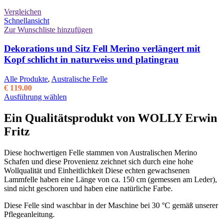
werden
Vergleichen
Schnellansicht
Zur Wunschliste hinzufügen
Dekorations und Sitz Fell Merino verlängert mit
Kopf schlicht in naturweiss und platingrau
Alle Produkte
,
Australische Felle
€
119.00
Dieses
Ausführung wählen
Produkt
weist
Ein Qualitätsprodukt von WOLLY Erwin
mehrere
Fritz
Varianten
auf.
Die
Diese hochwertigen Felle stammen von Australischen Merino
Optionen
Schafen und diese Provenienz zeichnet sich durch eine hohe
können
Wollqualität und Einheitlichkeit Diese echten gewachsenen
auf
Lammfelle haben eine Länge von ca. 150 cm (gemessen am Leder),
der
sind nicht geschoren und haben eine natürliche Farbe.
Produktseite
gewählt
Diese Felle sind waschbar in der Maschine bei 30 °C gemäß unserer
werden
Pflegeanleitung.