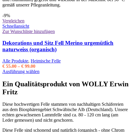
werden
gemäß unserer Pflegeanleitung.
-9%
Vergleichen
Schnellansicht
Zur Wunschliste hinzufügen
Dekorations und Sitz Fell Merino urgemütlich
naturweiss (organisch)
Alle Produkte
,
Heimische Felle
Preisspanne:
€
55.00
–
€
99.00
€ 55.00
Dieses
Ausführung wählen
bis
Produkt
€ 99.00
weist
Ein Qualitätsprodukt von WOLLY Erwin
mehrere
Fritz
Varianten
auf.
Die
Diese hochwertigen Felle stammen von nachhaltigen Schäfereien
Optionen
aus dem Biosphärengebiet Schwäbische Alb (Deutschland). Unsere
können
echten gewachsenen Lammfelle sind ca. 80 - 120 cm lang (am
auf
Leder gemessen) und nicht geschoren.
der
Produktseite
Diese Felle sind schonend und natürlich (organisch - ohne Chrom