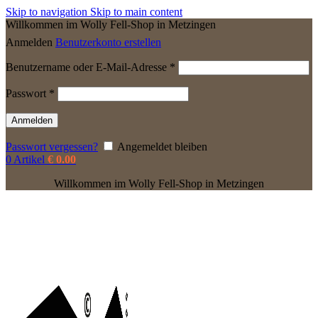
Skip to navigation
Skip to main content
Willkommen im Wolly Fell-Shop in Metzingen
Anmelden
Benutzerkonto erstellen
Erforderlich
Benutzername oder E-Mail-Adresse
*
Erforderlich
Passwort
*
Anmelden
Passwort vergessen?
Angemeldet bleiben
0
Artikel
€
0.00
Willkommen im Wolly Fell-Shop in Metzingen