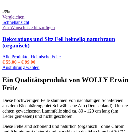
-9%
Vergleichen
Schnellansicht
Zur Wunschliste hinzufügen
Dekorations und Sitz Fell heimelig naturbraun
(organisch)
Alle Produkte
,
Heimische Felle
Preisspanne:
€
55.00
–
€
99.00
€ 55.00
Dieses
Ausführung wählen
bis
Produkt
€ 99.00
weist
Ein Qualitätsprodukt von WOLLY Erwin
mehrere
Fritz
Varianten
auf.
Die
Diese hochwertigen Felle stammen von nachhaltigen Schäfereien
Optionen
aus dem Biosphärengebiet Schwäbische Alb (Deutschland). Unsere
können
echten gewachsenen Lammfelle sind ca. 80 - 120 cm lang (am
auf
Leder gemessen) und nicht geschoren.
der
Produktseite
Diese Felle sind schonend und natürlich (organisch - ohne Chrom
gewählt
und Aluminium) gegerbt und waschbar in der Maschine bei 30 °C