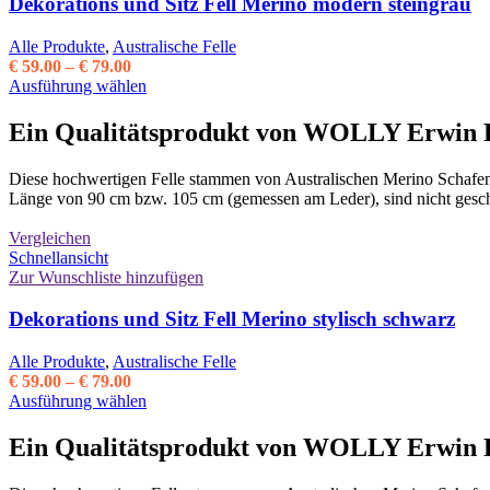
Dekorations und Sitz Fell Merino modern steingrau
Alle Produkte
,
Australische Felle
Preisspanne:
€
59.00
–
€
79.00
€ 59.00
Dieses
Ausführung wählen
bis
Produkt
€ 79.00
weist
Ein Qualitätsprodukt von WOLLY Erwin F
mehrere
Varianten
Diese hochwertigen Felle stammen von Australischen Merino Schafen 
auf.
Länge von 90 cm bzw. 105 cm (gemessen am Leder), sind nicht gescho
Die
Optionen
Vergleichen
können
Schnellansicht
auf
Zur Wunschliste hinzufügen
der
Produktseite
Dekorations und Sitz Fell Merino stylisch schwarz
gewählt
werden
Alle Produkte
,
Australische Felle
Preisspanne:
€
59.00
–
€
79.00
€ 59.00
Dieses
Ausführung wählen
bis
Produkt
€ 79.00
weist
Ein Qualitätsprodukt von WOLLY Erwin F
mehrere
Varianten