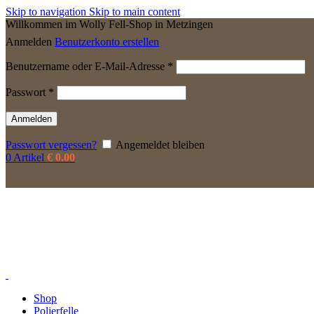
Skip to navigation
Skip to main content
Willkommen im Wolly Fell-Shop in Metzingen
Anmelden
Benutzerkonto erstellen
Erforderlich
Benutzername oder E-Mail-Adresse
*
Erforderlich
Passwort
*
Anmelden
Passwort vergessen?
Angemeldet bleiben
0
Artikel
€
0.00
Shop
Polierfelle