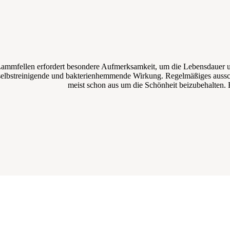
Lammfellen erfordert besondere Aufmerksamkeit, um die Lebensdauer und 
e selbstreinigende und bakterienhemmende Wirkung. Regelmäßiges ausschü
meist schon aus um die Schönheit beizubehalten. E