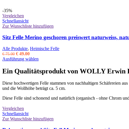
-35%
Vergleichen
Schnellansicht
Zur Wunschliste hinzufügen
Sitz Felle Merino geschoren preiswert naturweiss, na
Alle Produkte
,
Heimische Felle
Ursprünglicher
Aktueller
€
49.00
€
75.00
Preis
Preis
Dieses
Ausführung wählen
war:
ist:
Produkt
€ 75.00
€ 49.00.
weist
Ein Qualitätsprodukt von WOLLY Erwin F
mehrere
Varianten
Diese hochwertigen Felle stammen von nachhaltigen Schäfereien au
auf.
und die Wollhöhe beträgt ca. 5 cm.
Die
Optionen
Diese Felle sind schonend und natürlich (organisch - ohne Chrom un
können
auf
Vergleichen
der
Schnellansicht
Produktseite
Zur Wunschliste hinzufügen
gewählt
werden